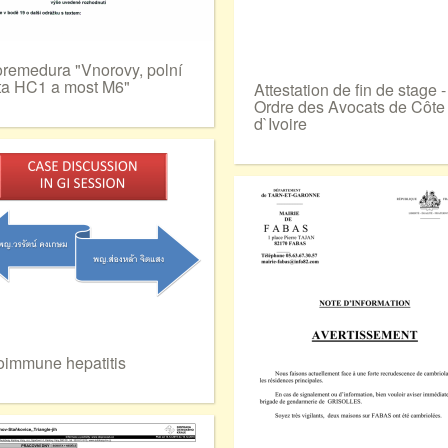
oremedura "Vnorovy, polní
ta HC1 a most M6"
Attestation de fin de stage -
Ordre des Avocats de Côte
d`Ivoire
oimmune hepatitis