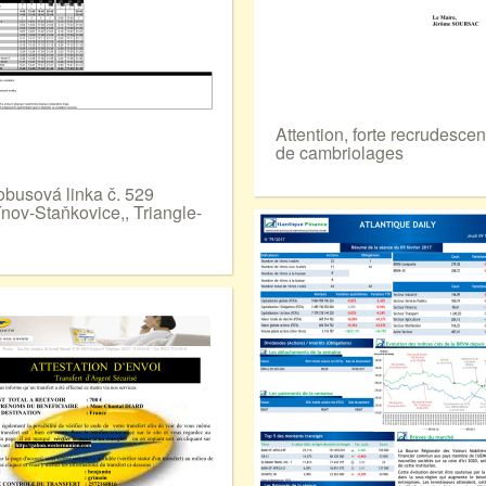
Attention, forte recrudesce
de cambriolages
obusová linka č. 529
ínov-Staňkovice,, Triangle-