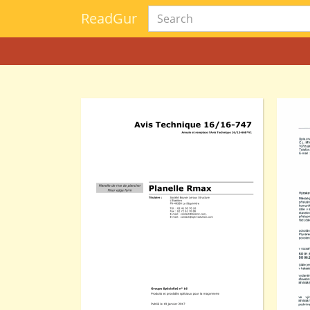
Read
Gur