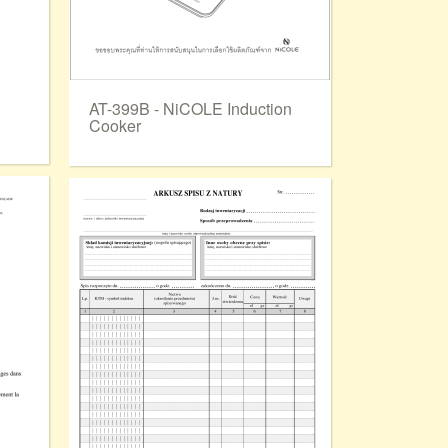
AT-399B - NiCOLE Induction
Cooker