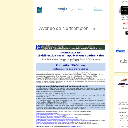
Avenue de Northampton - B
atte