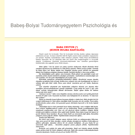
Babeș-Bolyai Tudományegyetem Pszichológia és