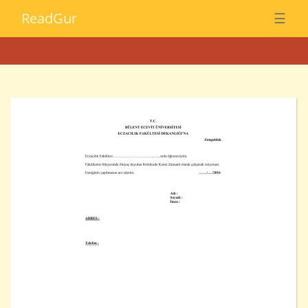
Read
Gur
☰