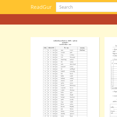
Read
Gur