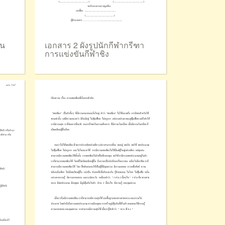
ิน
เอกสาร 2 ผังรูปนักกีฬากรีฑา
การแข่งขันกีฬาชิง