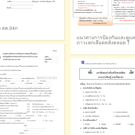
 สค.04ก
แนวทางการป้องกันและดูแล
ภาวะตกเลือดหลังคลอด T