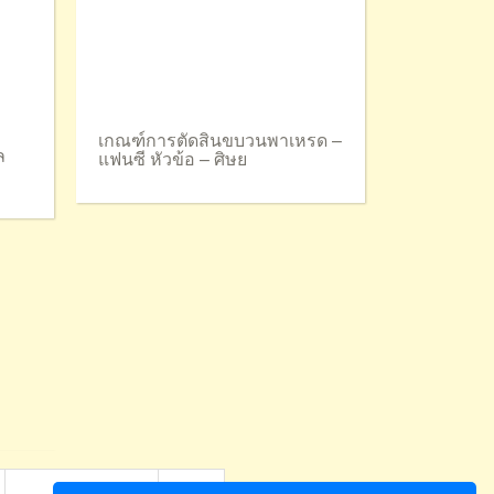
เกณฑ์การตัดสินขบวนพาเหรด –
ล
แฟนซี หัวข้อ – ศิษย