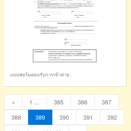
แบบฟอร์มตอบรับการเข้าค่าย
prev
«
1 ...
385
386
387
388
389
390
391
392