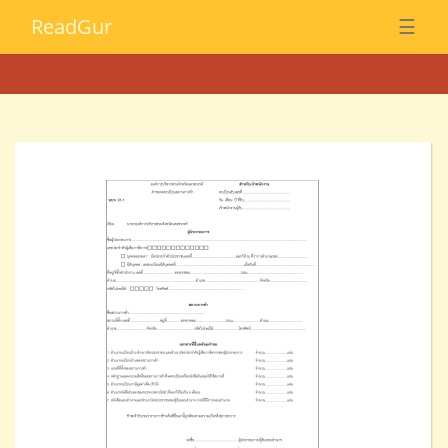
Read
Gur
☰