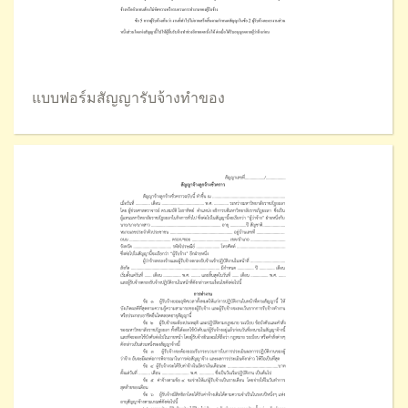
แบบฟอร์มสัญญารับจ้างทำของ