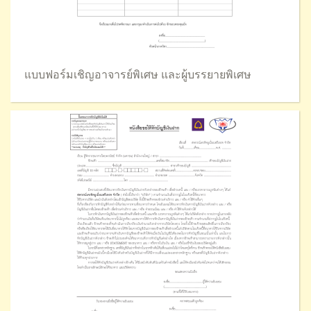
แบบฟอร์มเชิญอาจารย์พิเศษ และผู้บรรยายพิเศษ