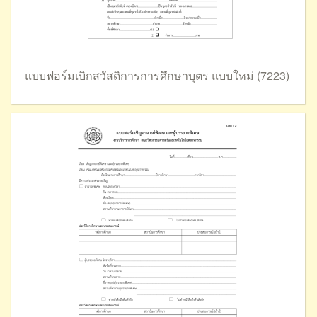
แบบฟอร์มเบิกสวัสดิการการศึกษาบุตร แบบใหม่ (7223)