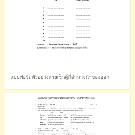
แบบฟอร์มตัวอย่างลายเซ็นผู้มีอำนาจนำของออก