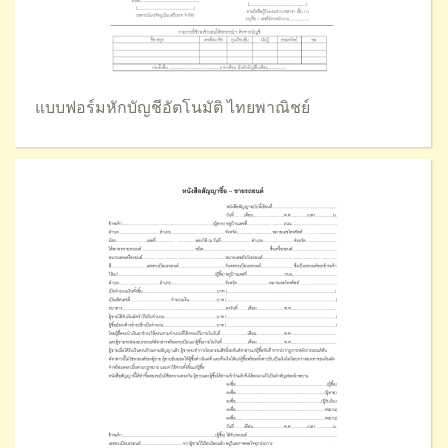
แบบฟอร์มหักบัญชีอัตโนมัติ ไทยพาณิชย์